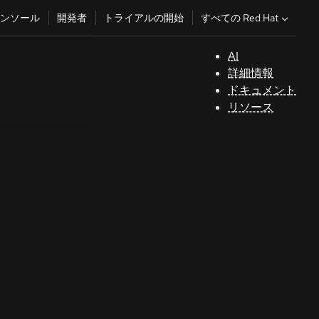
すべての Red Hat
ンソール
開発者
トライアルの開始
AI
サ
詳細情報
ポ
ドキュメント
ー
リソース
ト
コ
ン
ソ
ー
ル
開
発
者