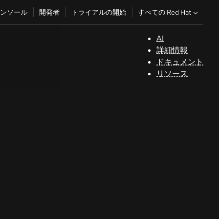
すべての Red Hat
ンソール
開発者
トライアルの開始
AI
サ
詳細情報
ポ
ドキュメント
ー
リソース
ト
コ
ン
ソ
ー
ル
開
発
者