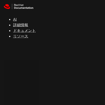
Skip to navigation
Skip to content
サ
ポ
ー
AI
ト
詳細情報
ドキュメント
リソース
コ
ン
ソ
ー
ル
開
発
者
ト
ラ