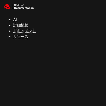
Skip to navigation
Skip to content
サ
ポ
ー
AI
ト
詳細情報
ドキュメント
リソース
コ
ン
ソ
ー
ル
開
発
者
ト
ラ