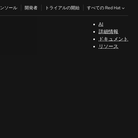
すべての Red Hat
ンソール
開発者
トライアルの開始
AI
サ
詳細情報
ポ
ドキュメント
ー
リソース
ト
コ
ン
ソ
ー
ル
開
発
者