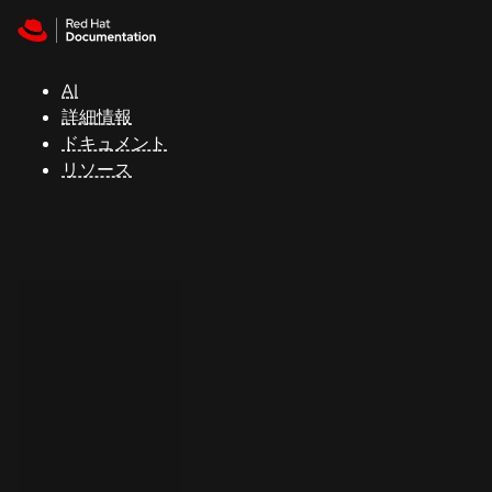
Skip to navigation
Skip to content
サ
ポ
ー
AI
ト
詳細情報
ドキュメント
リソース
コ
ン
ソ
ー
ル
開
発
者
ト
ラ