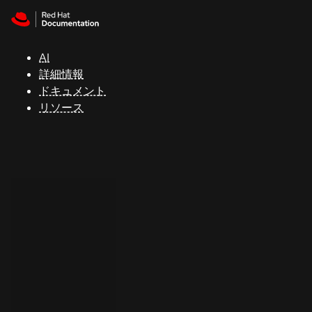
Skip to navigation
Skip to content
サ
ポ
ー
AI
ト
詳細情報
ドキュメント
リソース
コ
ン
ソ
ー
ル
開
発
者
ト
ラ