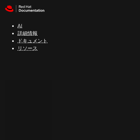
Skip to navigation
Skip to content
サ
ポ
ー
AI
ト
詳細情報
ドキュメント
リソース
コ
ン
ソ
ー
ル
開
発
者
ト
ラ