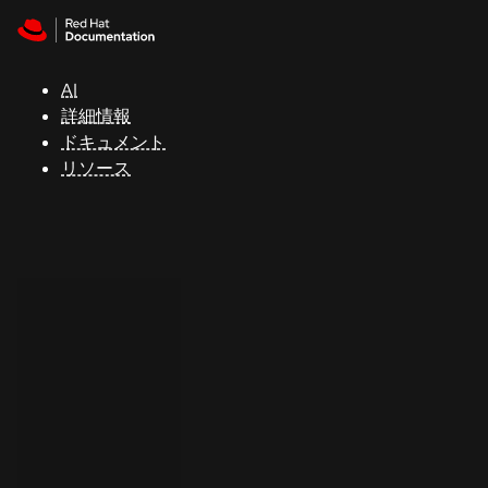
Skip to navigation
Skip to content
サ
ポ
ー
AI
ト
詳細情報
ドキュメント
リソース
コ
ン
ソ
ー
ル
開
発
者
ト
ラ