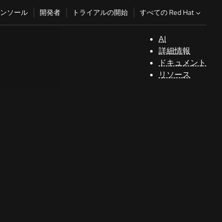
すべての Red Hat
ンソール
開発者
トライアルの開始
AI
サ
詳細情報
ポ
ドキュメント
ー
リソース
ト
コ
ン
ソ
ー
ル
開
発
者