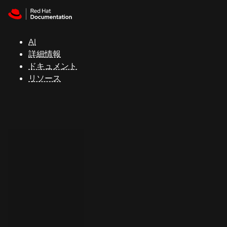
Skip to navigation
Skip to content
サ
ポ
ー
AI
ト
詳細情報
ドキュメント
リソース
コ
ン
ソ
ー
ル
開
発
者
ト
ラ