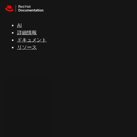
Skip to navigation
Skip to content
サ
ポ
ー
AI
ト
詳細情報
ドキュメント
リソース
コ
ン
ソ
ー
ル
開
発
者
ト
ラ