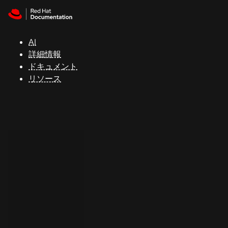
Skip to navigation
Skip to content
サ
ポ
ー
AI
ト
詳細情報
ドキュメント
リソース
コ
ン
ソ
ー
ル
開
発
者
ト
ラ