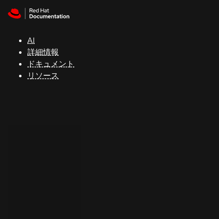
Skip to navigation
Skip to content
サ
ポ
ー
AI
ト
詳細情報
ドキュメント
リソース
コ
ン
ソ
ー
ル
開
発
者
ト
ラ