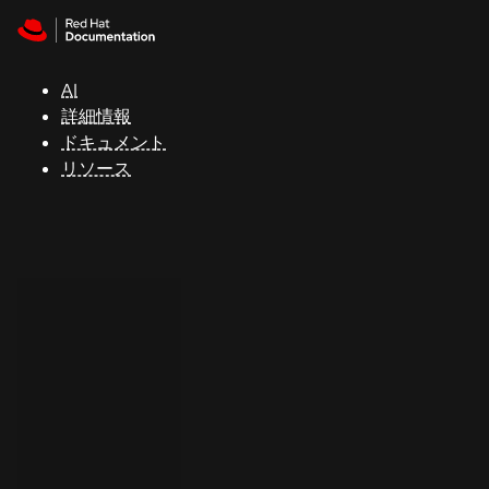
Skip to navigation
Skip to content
サ
ポ
ー
AI
ト
詳細情報
ドキュメント
リソース
コ
ン
ソ
ー
ル
開
発
者
ト
ラ