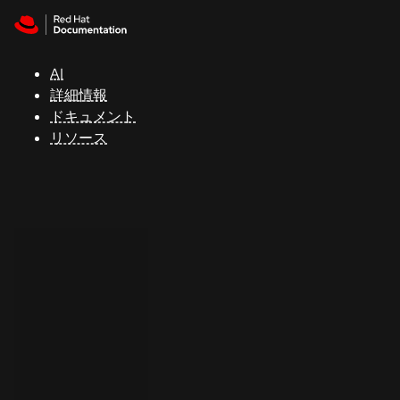
Skip to navigation
Skip to content
サ
ポ
ー
AI
ト
詳細情報
ドキュメント
リソース
コ
ン
ソ
ー
ル
開
発
者
ト
ラ