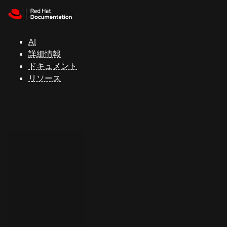
Skip to navigation
Skip to content
サ
ポ
ー
AI
ト
詳細情報
ドキュメント
リソース
コ
ン
ソ
ー
ル
開
発
者
ト
ラ