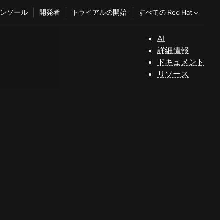
すべての Red Hat
ンソール
開発者
トライアルの開始
AI
サ
詳細情報
ポ
ドキュメント
ー
リソース
ト
コ
ン
ソ
ー
ル
開
発
者