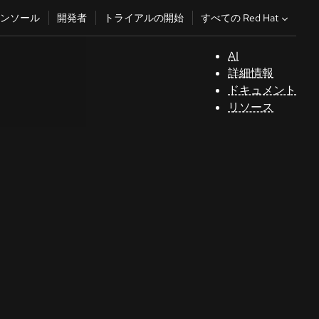
すべての Red Hat
ンソール
開発者
トライアルの開始
AI
サ
詳細情報
ポ
ドキュメント
ー
リソース
ト
コ
ン
ソ
ー
ル
開
発
者