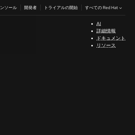
すべての Red Hat
ンソール
開発者
トライアルの開始
AI
サ
詳細情報
ポ
ドキュメント
ー
リソース
ト
コ
ン
ソ
ー
ル
開
発
者