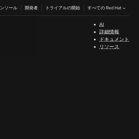
すべての Red Hat
ンソール
開発者
トライアルの開始
AI
サ
詳細情報
ポ
ドキュメント
ー
リソース
ト
コ
ン
ソ
ー
ル
開
発
者