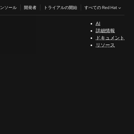
すべての Red Hat
ンソール
開発者
トライアルの開始
AI
サ
詳細情報
ポ
ドキュメント
ー
リソース
ト
コ
ン
ソ
ー
ル
開
発
者