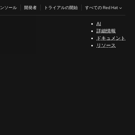
すべての Red Hat
ンソール
開発者
トライアルの開始
AI
サ
詳細情報
ポ
ドキュメント
ー
リソース
ト
コ
ン
ソ
ー
ル
開
発
者