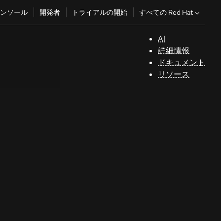
すべての Red Hat
ンソール
開発者
トライアルの開始
AI
サ
詳細情報
ポ
ドキュメント
ー
リソース
ト
コ
ン
ソ
ー
ル
開
発
者