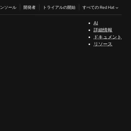
すべての Red Hat
ンソール
開発者
トライアルの開始
AI
サ
詳細情報
ポ
ドキュメント
ー
リソース
ト
コ
ン
ソ
ー
ル
開
発
者