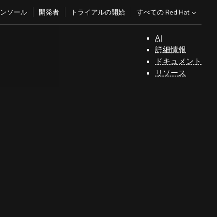
すべての Red Hat
ンソール
開発者
トライアルの開始
AI
サ
詳細情報
ポ
ドキュメント
ー
リソース
ト
コ
ン
ソ
ー
ル
開
発
者