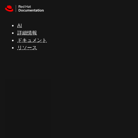
Skip to navigation
Skip to content
サ
ポ
ー
AI
ト
詳細情報
ドキュメント
リソース
コ
ン
ソ
ー
ル
開
発
者
ト
ラ