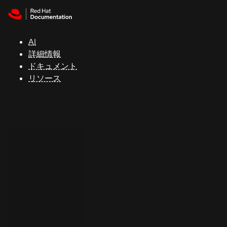
Skip to navigation
Skip to content
サ
ポ
ー
AI
ト
詳細情報
ドキュメント
リソース
コ
ン
ソ
ー
ル
開
発
者
ト
ラ