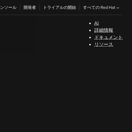
すべての Red Hat
ンソール
開発者
トライアルの開始
AI
サ
詳細情報
ポ
ドキュメント
ー
リソース
ト
コ
ン
ソ
ー
ル
開
発
者