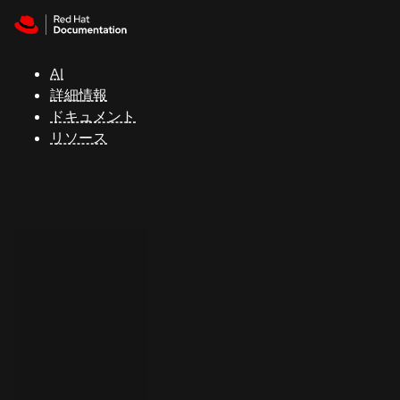
Skip to navigation
Skip to content
サ
ポ
ー
AI
ト
詳細情報
ドキュメント
リソース
コ
ン
ソ
ー
ル
開
発
者
ト
ラ