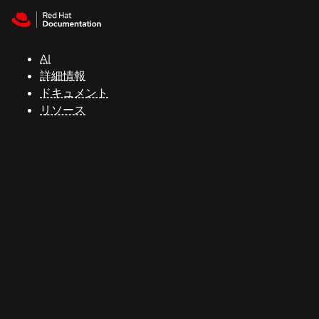
Skip to navigation
Skip to content
サ
ポ
ー
AI
ト
詳細情報
ドキュメント
リソース
コ
ン
ソ
ー
ル
開
発
者
ト
ラ