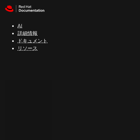
Skip to navigation
Skip to content
サ
ポ
ー
AI
ト
詳細情報
ドキュメント
リソース
コ
ン
ソ
ー
ル
開
発
者
ト
ラ