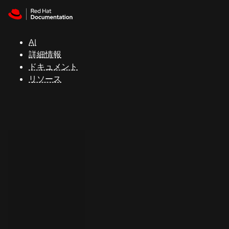
Skip to navigation
Skip to content
サ
ポ
ー
AI
ト
詳細情報
ドキュメント
リソース
コ
ン
ソ
ー
ル
開
発
者
ト
ラ