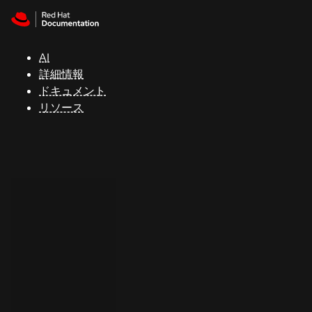
Skip to navigation
Skip to content
サ
ポ
ー
AI
ト
詳細情報
ドキュメント
リソース
コ
ン
ソ
ー
ル
開
発
者
ト
ラ