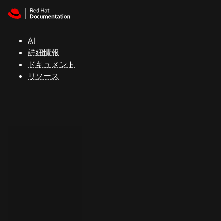
Skip to navigation
Skip to content
サ
ポ
ー
AI
ト
詳細情報
ドキュメント
リソース
コ
ン
ソ
ー
ル
開
発
者
ト
ラ