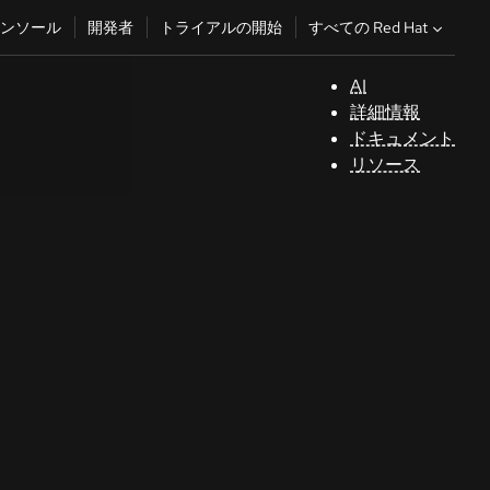
すべての Red Hat
ンソール
開発者
トライアルの開始
AI
サ
詳細情報
ポ
ドキュメント
ー
リソース
ト
コ
ン
ソ
ー
ル
開
発
者