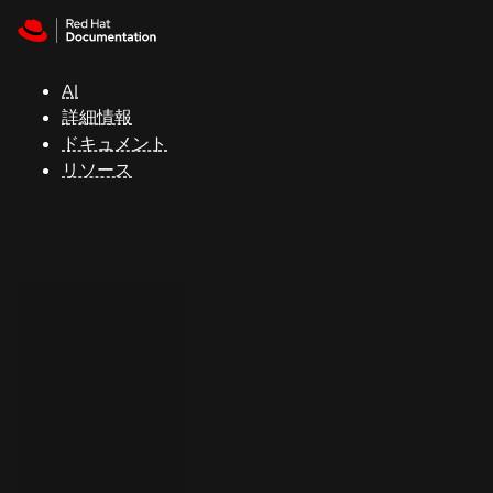
Skip to navigation
Skip to content
サ
ポ
ー
AI
ト
詳細情報
ドキュメント
リソース
コ
ン
ソ
ー
ル
開
発
者
ト
ラ