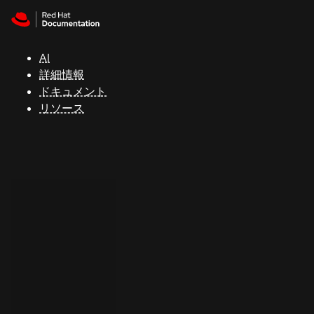
Skip to navigation
Skip to content
サ
ポ
ー
AI
ト
詳細情報
ドキュメント
リソース
コ
ン
ソ
ー
ル
開
発
者
ト
ラ