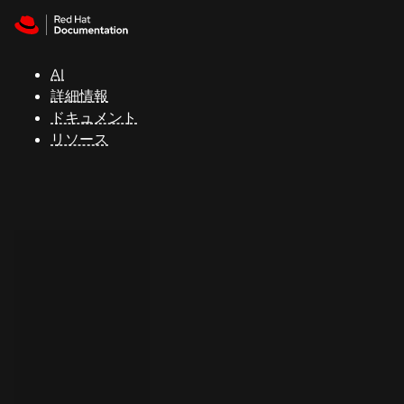
Skip to navigation
Skip to content
サ
ポ
ー
AI
ト
詳細情報
ドキュメント
リソース
コ
ン
ソ
ー
ル
開
発
者
ト
ラ