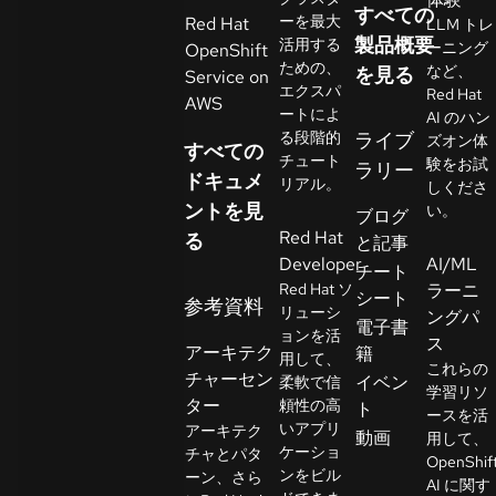
すべての
イ
ーを最大
Red Hat
LLM トレ
ア
製品概要
活用する
ーニング
OpenShift
ための、
ル
など、
を見る
Service on
エクスパ
Red Hat
の
AWS
ートによ
AI のハン
開
る段階的
ライブ
ズオン体
すべての
始
チュート
験をお試
ラリー
ドキュメ
リアル。
しくださ
ントを見
お
い。
ブログ
Red Hat
問
る
と記事
Developer
AI/ML
い
チート
Red Hat ソ
ラーニ
合
シート
参考資料
リューシ
ングパ
わ
言
電子書
ョンを活
語
ス
せ
アーキテク
籍
用して、
の
これらの
チャーセン
イベン
柔軟で信
選
学習リソ
ター
頼性の高
ト
択
ースを活
いアプリ
アーキテク
動画
用して、
ケーショ
チャとパタ
OpenShif
ンをビル
ーン、さら
AI に関す