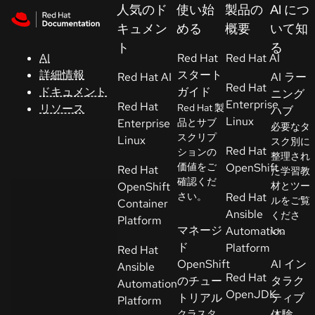
Skip to navigation
Skip to content
人気のド
使い始
製品の
AI につ
サ
キュメン
める
概要
いて知
ポ
ト
る
ー
AI
Red Hat
Red Hat AI
ト
詳細情報
スタート
Red Hat AI
AI ラー
Red Hat
ドキュメント
ガイド
ニング
Enterprise
Red Hat
リソース
Red Hat 製
ハブ
コ
Linux
Enterprise
品とサブ
必要なタ
ン
スクリプ
Linux
スク別に
ソ
Red Hat
ションの
整理され
ー
価値をご
OpenShift
Red Hat
た学習教
ル
確認くだ
OpenShift
材とツー
さい。
Red Hat
ルをご覧
Container
Ansible
くださ
開
Platform
マネージ
Automation
い。
発
ド
Platform
Red Hat
者
OpenShift
AI イン
Ansible
Red Hat
のチュー
タラク
Automation
ト
OpenJDK
トリアル
ティブ
Platform
ラ
クラスタ
体験