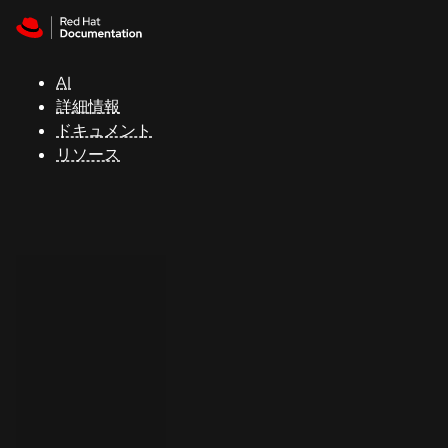
Skip to navigation
Skip to content
サ
ポ
ー
AI
ト
詳細情報
ドキュメント
リソース
コ
ン
ソ
ー
ル
開
発
者
ト
ラ