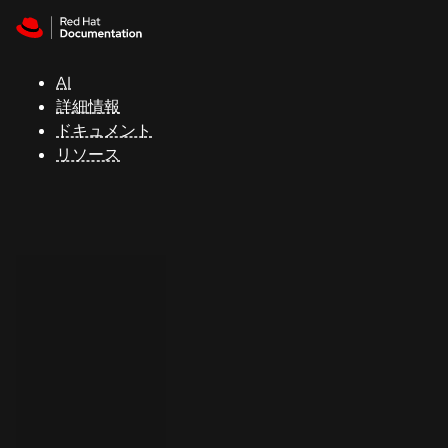
Skip to navigation
Skip to content
サ
ポ
ー
AI
ト
詳細情報
ドキュメント
リソース
コ
ン
ソ
ー
ル
開
発
者
ト
ラ