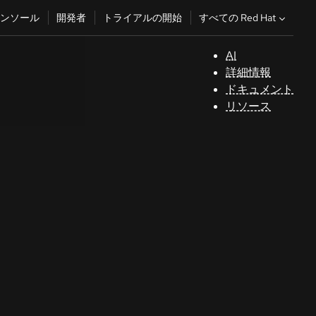
すべての Red Hat
ンソール
開発者
トライアルの開始
AI
サ
詳細情報
ポ
ドキュメント
ー
リソース
ト
コ
ン
ソ
ー
ル
開
発
者