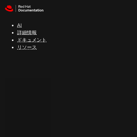
Skip to navigation
Skip to content
サ
ポ
ー
AI
ト
詳細情報
ドキュメント
リソース
コ
ン
ソ
ー
ル
開
発
者
ト
ラ