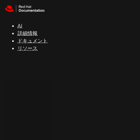
Skip to navigation
Skip to content
サ
ポ
ー
AI
ト
詳細情報
ドキュメント
リソース
コ
ン
ソ
ー
ル
開
発
者
ト
ラ