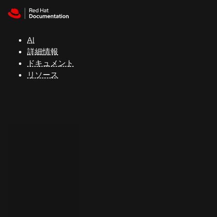
Skip to navigation
Skip to content
サ
ポ
ー
AI
ト
詳細情報
ドキュメント
リソース
コ
ン
ソ
ー
ル
開
発
者
ト
ラ