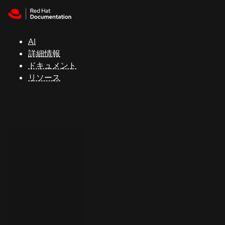
Skip to navigation
Skip to content
サ
ポ
ー
AI
ト
詳細情報
ドキュメント
リソース
コ
ン
ソ
ー
ル
開
発
者
ト
ラ