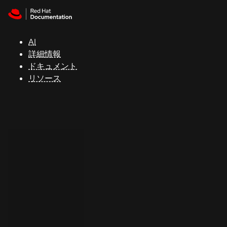
Skip to navigation
Skip to content
サ
ポ
ー
AI
ト
詳細情報
ドキュメント
リソース
コ
ン
ソ
ー
ル
開
発
者
ト
ラ