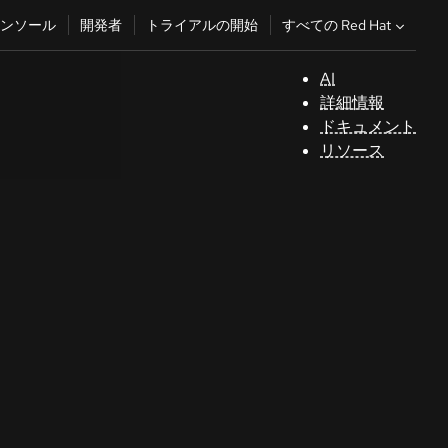
すべての Red Hat
ンソール
開発者
トライアルの開始
AI
サ
詳細情報
ポ
ドキュメント
ー
リソース
ト
コ
ン
ソ
ー
ル
開
発
者