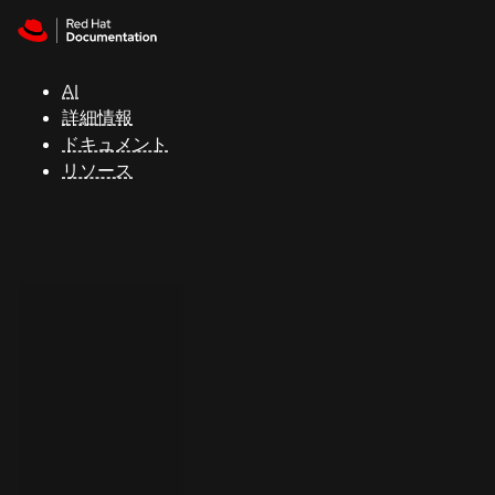
Skip to navigation
Skip to content
サ
ポ
ー
AI
ト
詳細情報
ドキュメント
リソース
コ
ン
ソ
ー
ル
開
発
者
ト
ラ